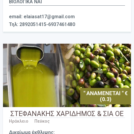
ΒΙΟΛΟΓΙΚΑ ΝΑΙ
email: elaiasat17@gmail.com
Τηλ: 2892051415-6937461480
" ΑΝΑΜΕΝΕΤΑΙ " €
(0.3)
ΣΤΕΦΑΝΑΚΗΣ ΧΑΡΙΔΗΜΟΣ & ΣΙΑ ΟΕ
Ηράκλειο
Πεύκος
Δικαίωμα έκθλιψης: