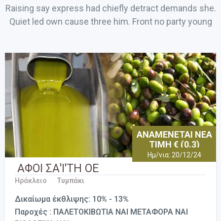
Raising say express had chiefly detract demands she.
Quiet led own cause three him. Front no party young
ΑΝΑΜΕΝΕΤΑΙ ΝΕΑ
ΤΙΜΗ € (0.3)
Ημ/νια: 20/12/24
ΑΦΟΙ ΣΑ'Ι'ΤΗ ΟΕ
Ηράκλειο
Τυμπάκι
Δικαίωμα έκθλιψης: 10% - 13%
Παροχές : ΠΑΛΕΤΟΚΙΒΩΤΙΑ ΝΑΙ ΜΕΤΑΦΟΡΑ ΝΑΙ