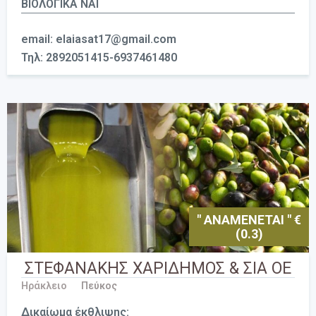
ΒΙΟΛΟΓΙΚΑ ΝΑΙ
email: elaiasat17@gmail.com
Τηλ: 2892051415-6937461480
" ΑΝΑΜΕΝΕΤΑΙ " €
(0.3)
ΣΤΕΦΑΝΑΚΗΣ ΧΑΡΙΔΗΜΟΣ & ΣΙΑ ΟΕ
Ηράκλειο
Πεύκος
Δικαίωμα έκθλιψης: