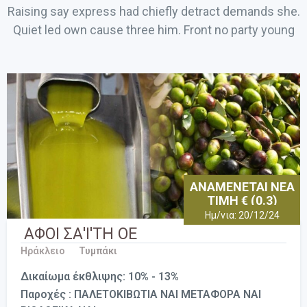
Raising say express had chiefly detract demands she.
Quiet led own cause three him. Front no party young
ΑΝΑΜΕΝΕΤΑΙ ΝΕΑ
ΤΙΜΗ € (0.3)
Ημ/νια: 20/12/24
ΑΦΟΙ ΣΑ'Ι'ΤΗ ΟΕ
Ηράκλειο
Τυμπάκι
Δικαίωμα έκθλιψης: 10% - 13%
Παροχές : ΠΑΛΕΤΟΚΙΒΩΤΙΑ ΝΑΙ ΜΕΤΑΦΟΡΑ ΝΑΙ