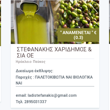
" ΑΝΑΜΕΝΕΤΑΙ " €
(0.3)
ΣΤΕΦΑΝΑΚΗΣ ΧΑΡΙΔΗΜΟΣ &
ΣΙΑ ΟΕ
Ηράκλειο
Πεύκος
Δικαίωμα έκθλιψης:
Παροχές : ΠΑΛΕΤΟΚΙΒΩΤΙΑ ΝΑΙ ΒΙΟΛΟΓΙΚΑ
ΝΑΙ
email: ladistefanakis@gmail.com
Τηλ: 2895031337