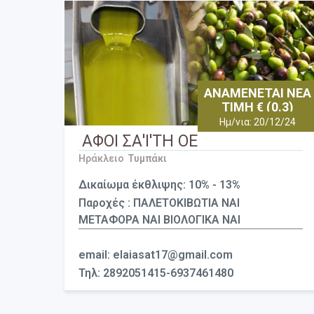
ΑΝΑΜΕΝΕΤΑΙ ΝΕΑ
ΤΙΜΗ € (0.3)
Ημ/νια: 20/12/24
ΑΦΟΙ ΣΑ'Ι'ΤΗ ΟΕ
Ηράκλειο
Τυμπάκι
Δικαίωμα έκθλιψης: 10% - 13%
Παροχές : ΠΑΛΕΤΟΚΙΒΩΤΙΑ ΝΑΙ
ΜΕΤΑΦΟΡΑ ΝΑΙ ΒΙΟΛΟΓΙΚΑ ΝΑΙ
email: elaiasat17@gmail.com
Τηλ: 2892051415-6937461480