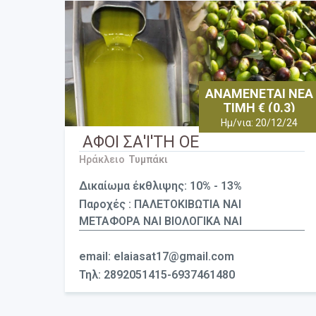
ΑΝΑΜΕΝΕΤΑΙ ΝΕΑ
ΤΙΜΗ € (0.3)
Ημ/νια: 20/12/24
ΑΦΟΙ ΣΑ'Ι'ΤΗ ΟΕ
Ηράκλειο
Τυμπάκι
Δικαίωμα έκθλιψης: 10% - 13%
Παροχές : ΠΑΛΕΤΟΚΙΒΩΤΙΑ ΝΑΙ
ΜΕΤΑΦΟΡΑ ΝΑΙ ΒΙΟΛΟΓΙΚΑ ΝΑΙ
email: elaiasat17@gmail.com
Τηλ: 2892051415-6937461480