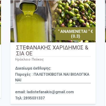
" ΑΝΑΜΕΝΕΤΑΙ " €
(0.3)
ΣΤΕΦΑΝΑΚΗΣ ΧΑΡΙΔΗΜΟΣ &
ΣΙΑ ΟΕ
Ηράκλειο
Πεύκος
Δικαίωμα έκθλιψης:
Παροχές : ΠΑΛΕΤΟΚΙΒΩΤΙΑ ΝΑΙ ΒΙΟΛΟΓΙΚΑ
ΝΑΙ
email: ladistefanakis@gmail.com
Τηλ: 2895031337