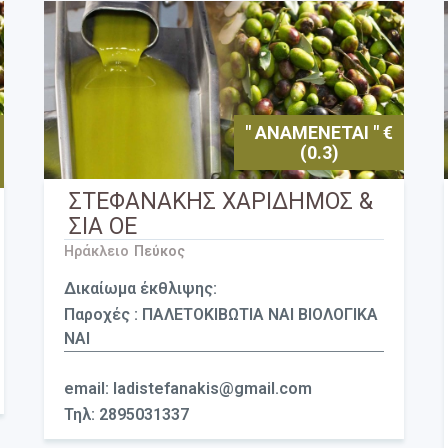
" ΑΝΑΜΕΝΕΤΑΙ " €
(0.3)
ΣΤΕΦΑΝΑΚΗΣ ΧΑΡΙΔΗΜΟΣ &
ΣΙΑ ΟΕ
Ηράκλειο
Πεύκος
Δικαίωμα έκθλιψης:
Παροχές : ΠΑΛΕΤΟΚΙΒΩΤΙΑ ΝΑΙ ΒΙΟΛΟΓΙΚΑ
ΝΑΙ
email: ladistefanakis@gmail.com
Τηλ: 2895031337