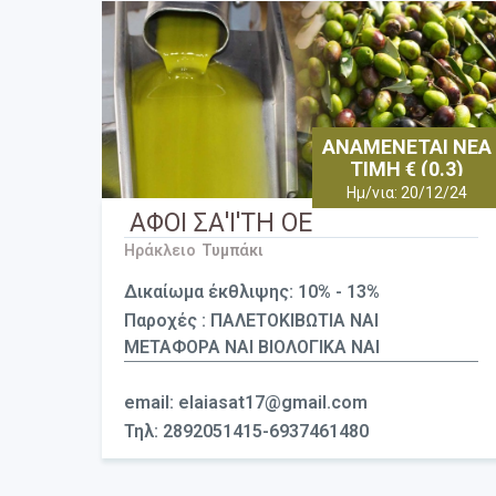
ΑΝΑΜΕΝΕΤΑΙ ΝΕΑ
ΤΙΜΗ € (0.3)
Ημ/νια: 20/12/24
ΑΦΟΙ ΣΑ'Ι'ΤΗ ΟΕ
Ηράκλειο
Τυμπάκι
Δικαίωμα έκθλιψης: 10% - 13%
Παροχές : ΠΑΛΕΤΟΚΙΒΩΤΙΑ ΝΑΙ
ΜΕΤΑΦΟΡΑ ΝΑΙ ΒΙΟΛΟΓΙΚΑ ΝΑΙ
email: elaiasat17@gmail.com
Τηλ: 2892051415-6937461480