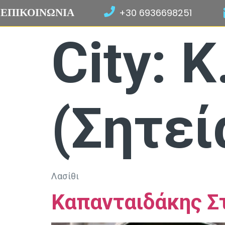
ΕΠΙΚΟΙΝΩΝΙΑ
+30 6936698251
City:
Κ
(Σητεί
Λασίθι
Καπανταιδάκης Σ