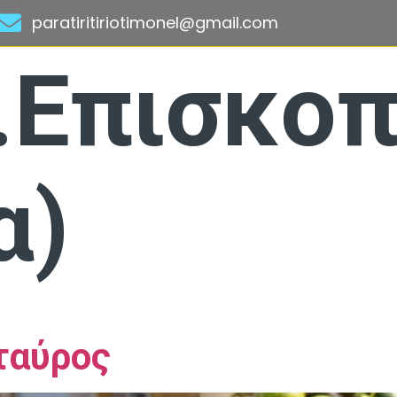
paratiritiriotimonel@gmail.com
.Επισκο
α)
ταύρος