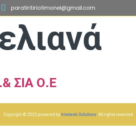
paratiritiriotimonel@gmail.com
ελιανά
& ΣΙΑ Ο.Ε
Copyright © 2022 powered by
Intelweb Solutions
. All rights reserved​