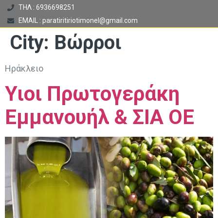
ΤΗΛ : 6936698251
EMAIL : paratiritiriotimonel@gmail.com
City:
Βώρροι
Ηράκλειο
Υιοι Πρωτογεράκη
Εμμανουήλ & ΣΙΑ ΟΕ